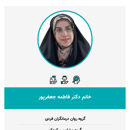
خانم دکتر فاطمه جعفرپور
گروه روان درمانگران فردی