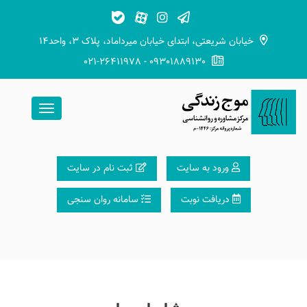
خیابان شریعتی، ابتدای خیابان میرداماد، پلاک ۳، واحد۱۴
021-26411978 - 09301889130
ورود به سایت
ثبت نام در سایت
دریافت نوبت
سامانه روان سنجی