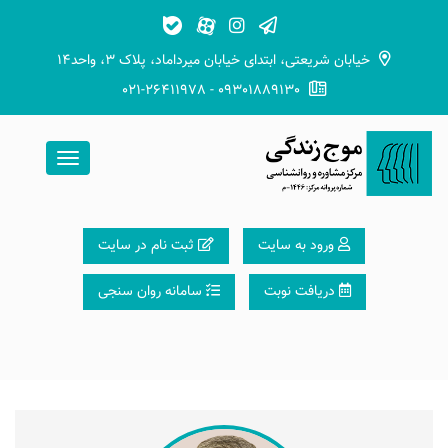
خیابان شریعتی، ابتدای خیابان میرداماد، پلاک ۳، واحد۱۴
021-26411978 - 09301889130
ورود به سایت
ثبت نام در سایت
دریافت نوبت
سامانه روان سنجی