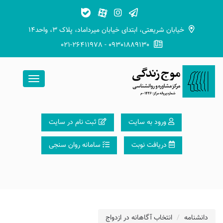
خیابان شریعتی، ابتدای خیابان میرداماد، پلاک ۳، واحد۱۴
021-26411978 - 09301889130
ورود به سایت
ثبت نام در سایت
دریافت نوبت
سامانه روان سنجی
دانشنامه
انتخاب آگاهانه در ازدواج