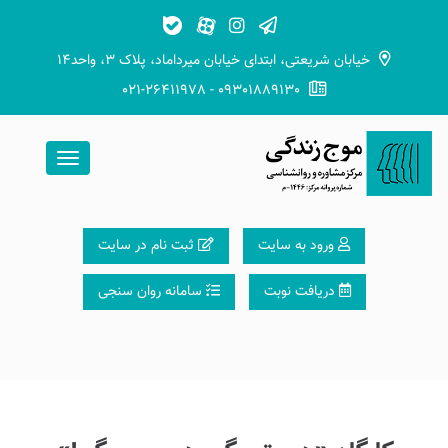
خیابان شریعتی، ابتدای خیابان میرداماد، پلاک ۳، واحد۱۴
021-26411978 - 09301889130
ورود به سایت
ثبت نام در سایت
دریافت نوبت
سامانه روان سنجی